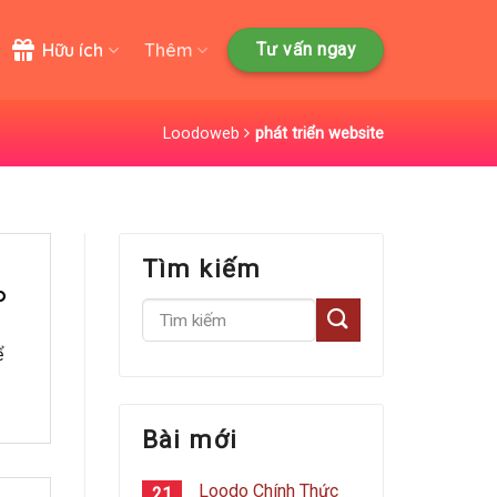
Hữu ích
Thêm
Tư vấn ngay
Loodoweb
phát triển website
Tìm kiếm
o
ể
Bài mới
Loodo Chính Thức
21