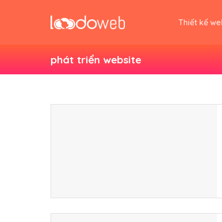
Skip
to
Thiết kế we
content
phát triển website