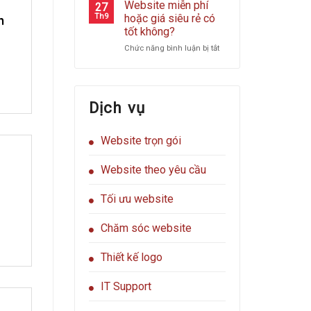
cách
website
Website miễn phí
27
hacker
của
Th9
hoặc giá siêu rẻ có
n
tấn
bạn?
tốt không?
công
ở
Chức năng bình luận bị tắt
website
Website
của
miễn
bạn
phí
hoặc
Dịch vụ
giá
siêu
rẻ
Website trọn gói
có
tốt
không?
Website theo yêu cầu
Tối ưu website
Chăm sóc website
Thiết kế logo
IT Support