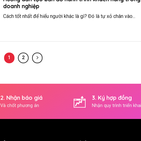
doanh nghiệp
Cách tốt nhất để hiểu người khác là gì? Đó là tự xỏ chân vào...
1
2
2. Nhận báo giá
3. Ký hợp đồng
Và chốt phương án
Nhận quy trình triển kha