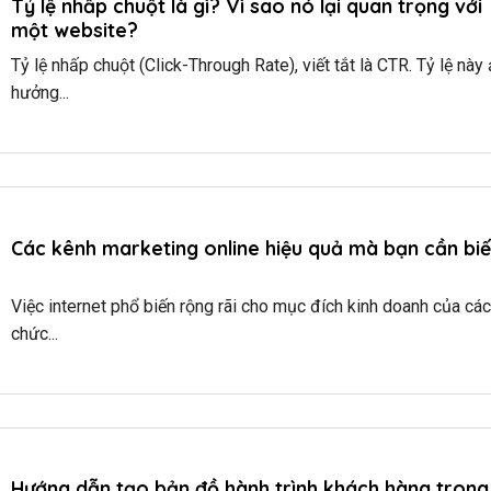
Tỷ lệ nhấp chuột là gì? Vì sao nó lại quan trọng với
một website?
Tỷ lệ nhấp chuột (Click-Through Rate), viết tắt là CTR. Tỷ lệ này
hưởng...
Các kênh marketing online hiệu quả mà bạn cần biế
Việc internet phổ biến rộng rãi cho mục đích kinh doanh của các
chức...
Hướng dẫn tạo bản đồ hành trình khách hàng trong