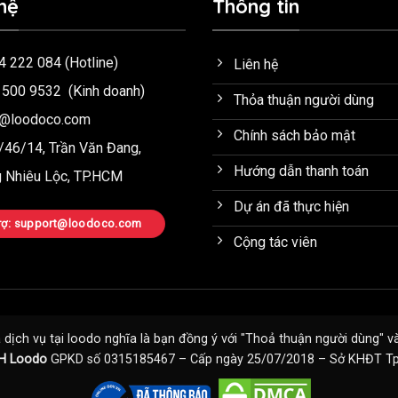
hệ
Thông tin
4 222 084
(Hotline)
Liên hệ
 500 9532
(Kinh doanh)
Thỏa thuận người dùng
o@loodoco.com
Chính sách bảo mật
46/14, Trần Văn Đang,
Hướng dẫn thanh toán
 Nhiêu Lộc, TP.HCM
Dự án đã thực hiện
trợ: support@loodoco.com
Cộng tác viên
dịch vụ tại loodo nghĩa là bạn đồng ý với "
Thoả thuận người dùng
" v
H Loodo
GPKD số 0315185467 – Cấp ngày 25/07/2018 – Sở KHĐT Tp.