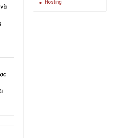
Hosting
 và
g
ược
ái