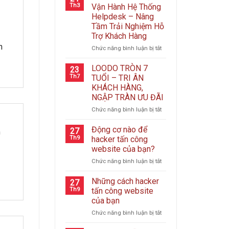
Th3
Vận Hành Hệ Thống
Helpdesk – Nâng
Tầm Trải Nghiệm Hỗ
Trợ Khách Hàng
n
ở
Chức năng bình luận bị tắt
Loodo
Chính
LOODO TRÒN 7
23
Thức
Th7
TUỔI – TRI ÂN
Vận
KHÁCH HÀNG,
Hành
NGẬP TRÀN ƯU ĐÃI
Hệ
Thống
ở
Chức năng bình luận bị tắt
Helpdesk
LOODO
–
TRÒN
Động cơ nào để
n
27
Nâng
7
Th9
hacker tấn công
Tầm
TUỔI
website của bạn?
Trải
–
Nghiệm
ở
Chức năng bình luận bị tắt
TRI
Hỗ
Động
ÂN
Trợ
cơ
KHÁCH
Những cách hacker
27
Khách
nào
HÀNG,
Th9
tấn công website
Hàng
để
NGẬP
của bạn
hacker
TRÀN
ở
Chức năng bình luận bị tắt
tấn
ƯU
Những
công
ĐÃI