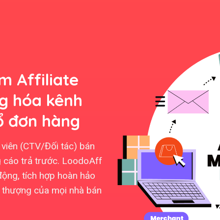
 Affiliate
ng hóa kênh
ổ đơn hàng
viên (CTV/Đối tác) bán
 cáo trả trước. LoodoAff
động, tích hợp hoàn hảo
ối thượng của mọi nhà bán