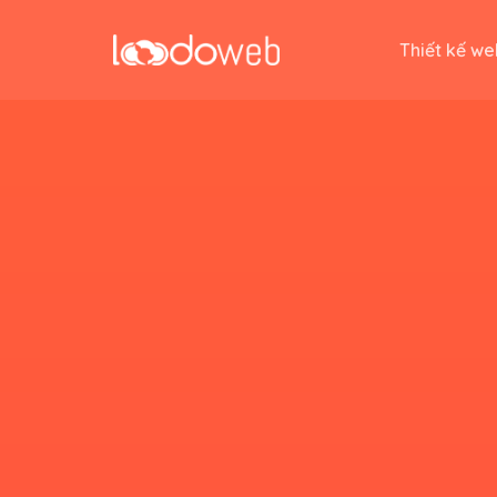
Skip
to
Thiết kế we
content