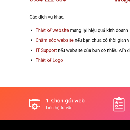
Các dịch vụ khác:
Thiết kế website
mang lại hiệu quả kinh doanh
Chăm sóc website
nếu bạn chưa có thời gian v
IT Support
nếu website của bạn có nhiều vấn đề
Thiết kế Logo
1. Chọn gói web
Liên hệ tư vấn