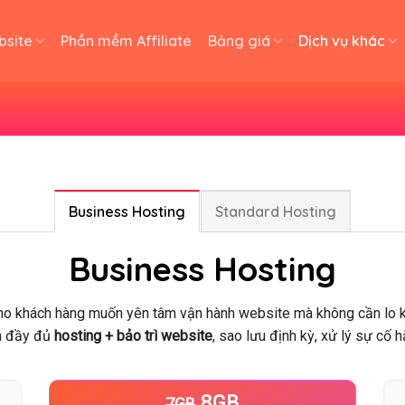
bsite
Phần mềm Affiliate
Bảng giá
Dịch vụ khác
Business Hosting
Standard Hosting
Business Hosting
o khách hàng muốn yên tâm vận hành website mà không cần lo k
 đầy đủ
hosting + bảo trì website
, sao lưu định kỳ, xử lý sự cố 
8GB
7GB