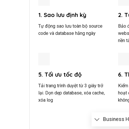
1. Sao lưu định kỳ
2. 
Tự động sao lưu toàn bộ source
Bảo đ
code và database hằng ngày
websi
nền t
5. Tối ưu tốc độ
6. 
Tải trang trình duyệt từ 3 giây trở
Kiểm
lại. Dọn dẹp database, xóa cache,
hoạt 
xóa log
khôn
Business Ho