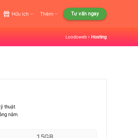
Hữu ích
Thêm
Tư vấn ngay
Loodoweb
Hosting
ỹ thuật.
hằng năm.
15GB