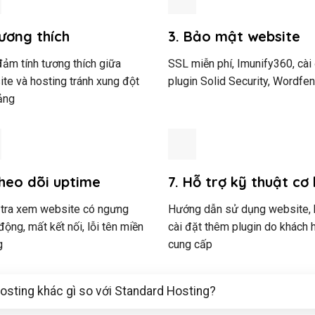
Tương thích
3. Bảo mật website
ảm tính tương thích giữa
SSL miễn phí, Imunify360, cài
te và hosting tránh xung đột
plugin Solid Security, Wordfenc
ảng
Theo dõi uptime
7. Hỗ trợ kỹ thuật cơ
 tra xem website có ngưng
Hướng dẫn sử dụng website, 
động, mất kết nối, lỗi tên miền
cài đặt thêm plugin do khách 
g
cung cấp
sting khác gì so với Standard Hosting?