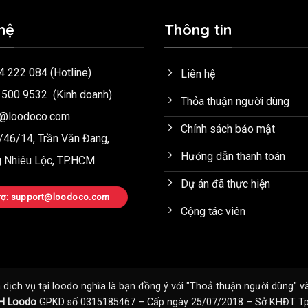
hệ
Thông tin
4 222 084
(Hotline)
Liên hệ
 500 9532
(Kinh doanh)
Thỏa thuận người dùng
o@loodoco.com
Chính sách bảo mật
46/14, Trần Văn Đang,
Hướng dẫn thanh toán
 Nhiêu Lộc, TP.HCM
Dự án đã thực hiện
trợ: support@loodoco.com
Cộng tác viên
dịch vụ tại loodo nghĩa là bạn đồng ý với "
Thoả thuận người dùng
" v
H Loodo
GPKD số 0315185467 – Cấp ngày 25/07/2018 – Sở KHĐT Tp.