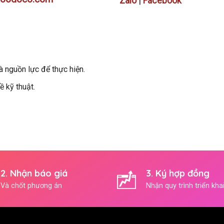
Zalo
|
Facebook
à nguồn lực để thực hiện.
 kỹ thuật.
2. Nhận báo giá
3. Ký hợp đồng
Và chốt phương án
Nhận quy trình triển kha