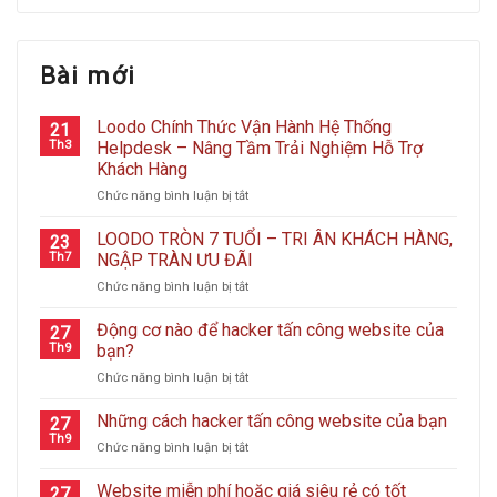
Bài mới
Loodo Chính Thức Vận Hành Hệ Thống
21
Th3
Helpdesk – Nâng Tầm Trải Nghiệm Hỗ Trợ
Khách Hàng
ở
Chức năng bình luận bị tắt
Loodo
Chính
LOODO TRÒN 7 TUỔI – TRI ÂN KHÁCH HÀNG,
23
Thức
Th7
NGẬP TRÀN ƯU ĐÃI
Vận
ở
Chức năng bình luận bị tắt
Hành
LOODO
Hệ
TRÒN
Động cơ nào để hacker tấn công website của
Thống
27
7
Helpdesk
Th9
bạn?
TUỔI
–
ở
Chức năng bình luận bị tắt
–
Nâng
Động
TRI
Tầm
cơ
Những cách hacker tấn công website của bạn
ÂN
27
Trải
nào
KHÁCH
Th9
Nghiệm
ở
Chức năng bình luận bị tắt
để
HÀNG,
Hỗ
Những
hacker
NGẬP
Trợ
cách
Website miễn phí hoặc giá siêu rẻ có tốt
tấn
27
TRÀN
Khách