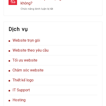
hacker
Th9
không?
công
ƯU
Hàng
tấn
website
ĐÃI
ở
Chức năng bình luận bị tắt
công
của
Website
website
bạn?
miễn
của
phí
bạn
hoặc
Dịch vụ
giá
siêu
rẻ
Website trọn gói
có
tốt
không?
Website theo yêu cầu
Tối ưu website
Chăm sóc website
Thiết kế logo
IT Support
Hosting