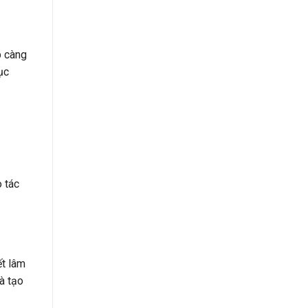
b càng
ục
o tác
ết lâm
và tạo