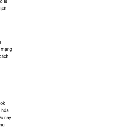
ó là
dịch
g
i mạng
 cách
ook
g hóa
ều này
ong