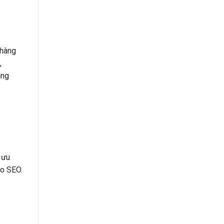
 hàng
,
ộng
 ưu
ho SEO.