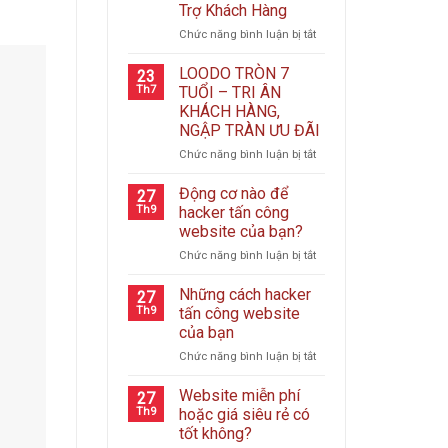
Trợ Khách Hàng
ở
Chức năng bình luận bị tắt
Loodo
Chính
LOODO TRÒN 7
23
Thức
Th7
TUỔI – TRI ÂN
Vận
KHÁCH HÀNG,
Hành
NGẬP TRÀN ƯU ĐÃI
Hệ
Thống
ở
Chức năng bình luận bị tắt
Helpdesk
LOODO
–
TRÒN
Động cơ nào để
27
Nâng
7
Th9
hacker tấn công
Tầm
TUỔI
website của bạn?
Trải
–
Nghiệm
ở
Chức năng bình luận bị tắt
TRI
Hỗ
Động
ÂN
Trợ
cơ
KHÁCH
Những cách hacker
27
Khách
nào
HÀNG,
Th9
tấn công website
Hàng
để
NGẬP
của bạn
hacker
TRÀN
ở
Chức năng bình luận bị tắt
tấn
ƯU
Những
công
ĐÃI
cách
website
Website miễn phí
27
hacker
của
Th9
hoặc giá siêu rẻ có
tấn
bạn?
tốt không?
công