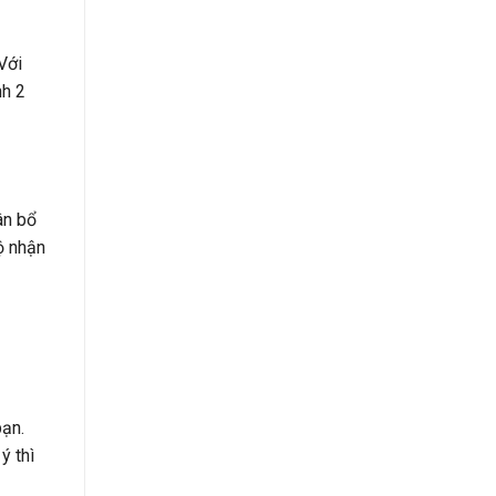
Với
nh 2
ân bổ
ộ nhận
bạn.
ý thì