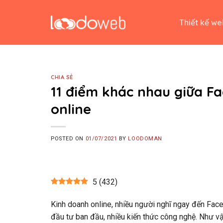
Skip
to
Thiết kế we
content
CHIA SẺ
11 điểm khác nhau giữa F
online
POSTED ON
01/07/2021
BY
LOODOMAN
5
(
432
)
Kinh doanh online, nhiều người nghĩ ngay đến Faceb
đầu tư ban đầu, nhiều kiến thức công nghệ. Như vậ