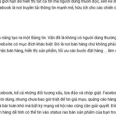
g giới hạn để hiển thị tất cả tin mà người dùng muốn đọc, xen kẻ đ
cebook là nơi truyền tải thông tin mạnh mẽ, hữu ích cho các chiến 
ả năng tạo ra một Bảng tin. Vấn đề là không có người dùng thườn
ebsite có mục đích khác biệt. Đó là nơi bán hàng chứ không phả
 việc bán hàng, hiển thị sản phẩm, tối ưu các bước đặt hàng … làm
Facebook, kể cả những đối tượng xấu, lừa đảo và chộp giật. Faceb
ười dùng, nhưng chưa bao giờ triệt để tin giả mạo, quảng cáo hàn
 bài toán khó mà bất kỳ mạng xã hội nào cũng cần giải quyết. Đi
 hàng dễ tính có thể tin vào status rao bán sản phẩm của bạn tr