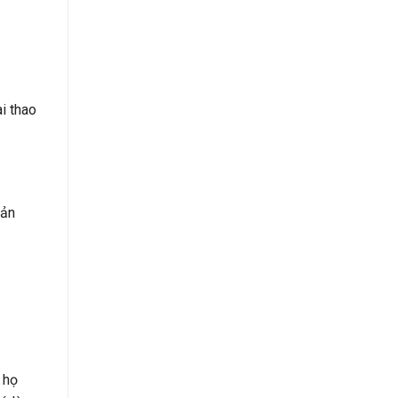
i thao
sản
 họ