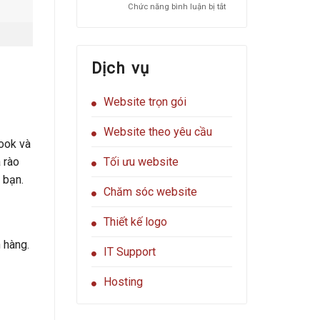
ở
Chức năng bình luận bị tắt
website
Website
của
miễn
bạn
phí
hoặc
Dịch vụ
giá
siêu
rẻ
Website trọn gói
có
tốt
không?
Website theo yêu cầu
book và
 rào
Tối ưu website
 bạn.
Chăm sóc website
Thiết kế logo
 hàng.
IT Support
Hosting