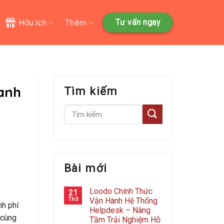
Hữu ích
Thêm
Tư vấn ngay
anh
Tìm kiếm
Bài mới
Loodo Chính Thức
21
Th3
Vận Hành Hệ Thống
nh phí
Helpdesk – Nâng
 cùng
Tầm Trải Nghiệm Hỗ