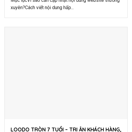
Mục lụcVì sao cần cập nhật nội dung website thường
xuyên?Cách viết nội dung hấp...
LOODO TRÒN 7 TUỔI – TRI ÂN KHÁCH HÀNG,