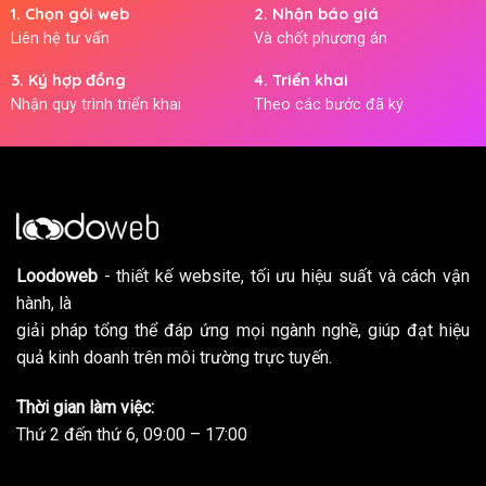
1. Chọn gói web
2. Nhận báo giá
Liên hệ tư vấn
Và chốt phương án
3. Ký hợp đồng
4. Triển khai
Nhận quy trình triển khai
Theo các bước đã ký
Loodoweb
- thiết kế website, tối ưu hiệu suất và cách vận
hành, là
giải pháp tổng thể đáp ứng mọi ngành nghề, giúp đạt hiệu
quả kinh doanh trên môi trường trực tuyến.
Thời gian làm việc:
Thứ 2 đến thứ 6, 09:00 – 17:00