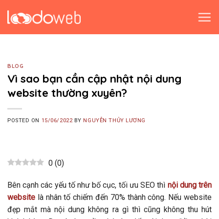
Skip
to
content
BLOG
Vì sao bạn cần cập nhật nội dung
website thường xuyên?
POSTED ON
15/06/2022
BY
NGUYỄN THỦY LƯƠNG
0
(
0
)
Bên cạnh các yếu tố như bố cục, tối ưu SEO thì
nội dung trên
website
là nhân tố chiếm đến 70% thành công. Nếu website
đẹp mắt mà nội dung không ra gì thì cũng không thu hút