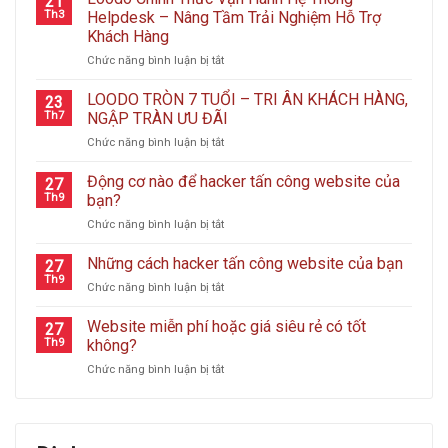
21
Th3
Helpdesk – Nâng Tầm Trải Nghiệm Hỗ Trợ
Khách Hàng
ở
Chức năng bình luận bị tắt
Loodo
Chính
LOODO TRÒN 7 TUỔI – TRI ÂN KHÁCH HÀNG,
23
Thức
Th7
NGẬP TRÀN ƯU ĐÃI
Vận
ở
Chức năng bình luận bị tắt
Hành
LOODO
Hệ
TRÒN
Động cơ nào để hacker tấn công website của
Thống
27
7
Helpdesk
Th9
bạn?
TUỔI
–
ở
Chức năng bình luận bị tắt
–
Nâng
Động
TRI
Tầm
cơ
Những cách hacker tấn công website của bạn
ÂN
27
Trải
nào
KHÁCH
Th9
Nghiệm
ở
Chức năng bình luận bị tắt
để
HÀNG,
Hỗ
Những
hacker
NGẬP
Trợ
cách
Website miễn phí hoặc giá siêu rẻ có tốt
tấn
27
TRÀN
Khách
hacker
Th9
không?
công
ƯU
Hàng
tấn
website
ĐÃI
ở
Chức năng bình luận bị tắt
công
của
Website
website
bạn?
miễn
của
phí
bạn
hoặc