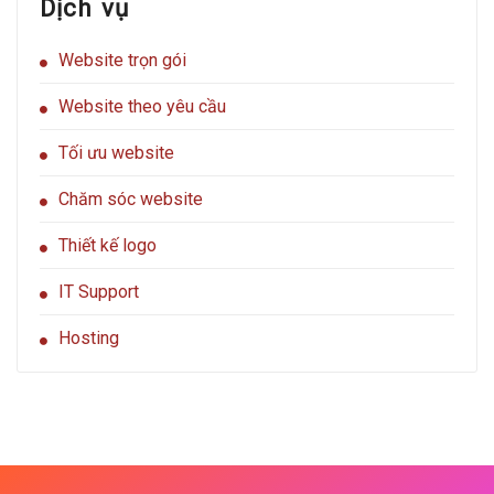
Dịch vụ
giá
siêu
rẻ
Website trọn gói
có
tốt
không?
Website theo yêu cầu
Tối ưu website
Chăm sóc website
Thiết kế logo
IT Support
Hosting