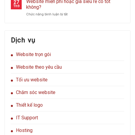
Website miễn phí hoặc giá siêu rẻ có tốt
tấn
27
TRÀN
Khách
hacker
Th9
không?
công
ƯU
Hàng
tấn
website
ĐÃI
ở
Chức năng bình luận bị tắt
công
của
Website
website
bạn?
miễn
của
phí
bạn
hoặc
Dịch vụ
giá
siêu
rẻ
Website trọn gói
có
tốt
không?
Website theo yêu cầu
Tối ưu website
Chăm sóc website
Thiết kế logo
IT Support
Hosting