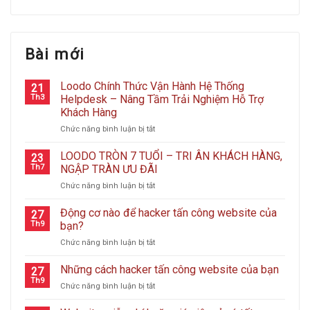
Bài mới
Loodo Chính Thức Vận Hành Hệ Thống
21
Th3
Helpdesk – Nâng Tầm Trải Nghiệm Hỗ Trợ
Khách Hàng
ở
Chức năng bình luận bị tắt
Loodo
Chính
LOODO TRÒN 7 TUỔI – TRI ÂN KHÁCH HÀNG,
23
Thức
Th7
NGẬP TRÀN ƯU ĐÃI
Vận
ở
Chức năng bình luận bị tắt
Hành
LOODO
Hệ
TRÒN
Động cơ nào để hacker tấn công website của
Thống
27
7
Helpdesk
Th9
bạn?
TUỔI
–
ở
Chức năng bình luận bị tắt
–
Nâng
Động
TRI
Tầm
cơ
Những cách hacker tấn công website của bạn
ÂN
27
Trải
nào
KHÁCH
Th9
Nghiệm
ở
Chức năng bình luận bị tắt
để
HÀNG,
Hỗ
Những
hacker
NGẬP
Trợ
cách