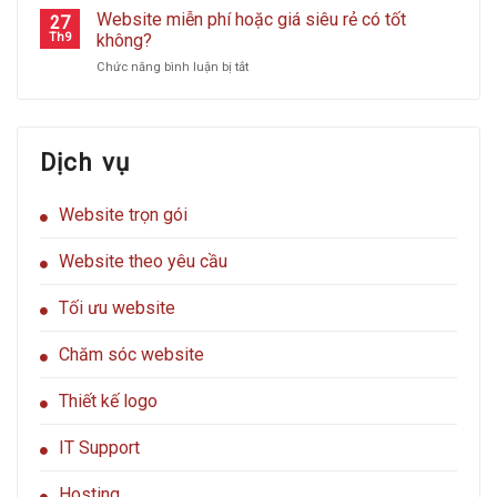
NGẬP
Trợ
cách
Website miễn phí hoặc giá siêu rẻ có tốt
tấn
27
TRÀN
Khách
hacker
Th9
không?
công
ƯU
Hàng
tấn
website
ĐÃI
ở
Chức năng bình luận bị tắt
công
của
Website
website
bạn?
miễn
của
phí
bạn
hoặc
Dịch vụ
giá
siêu
rẻ
Website trọn gói
có
tốt
không?
Website theo yêu cầu
Tối ưu website
Chăm sóc website
Thiết kế logo
IT Support
Hosting