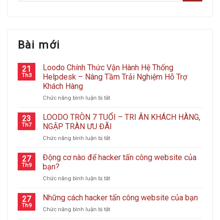
Bài mới
Loodo Chính Thức Vận Hành Hệ Thống
21
Th3
Helpdesk – Nâng Tầm Trải Nghiệm Hỗ Trợ
Khách Hàng
ở
Chức năng bình luận bị tắt
Loodo
Chính
LOODO TRÒN 7 TUỔI – TRI ÂN KHÁCH HÀNG,
23
Thức
Th7
NGẬP TRÀN ƯU ĐÃI
Vận
ở
Chức năng bình luận bị tắt
Hành
LOODO
Hệ
TRÒN
Động cơ nào để hacker tấn công website của
Thống
27
7
Helpdesk
Th9
bạn?
TUỔI
–
ở
Chức năng bình luận bị tắt
–
Nâng
Động
TRI
Tầm
cơ
Những cách hacker tấn công website của bạn
ÂN
27
Trải
nào
KHÁCH
Th9
Nghiệm
ở
Chức năng bình luận bị tắt
để
HÀNG,
Hỗ
Những
hacker