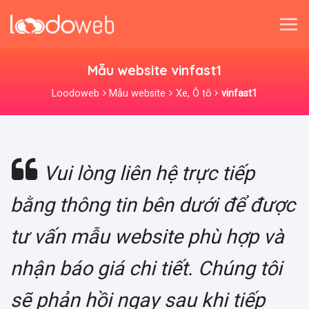
Skip
to
content
Mẫu website vinfast1
Loodoweb
Mẫu website
Xe, Ô tô
vinfast1
Vui lòng liên hệ trực tiếp
bằng thông tin bên dưới để được
tư vấn mẫu website phù hợp và
nhận báo giá chi tiết. Chúng tôi
sẽ phản hồi ngay sau khi tiếp