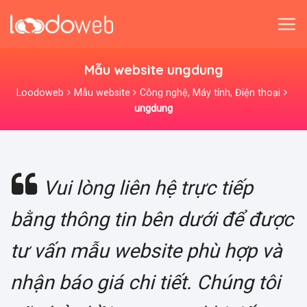
Skip
to
content
Mẫu website ungdung
Loodoweb
Mẫu website
Công nghệ, Máy tính, Điện thoại
ungdung
Vui lòng liên hệ trực tiếp
bằng thông tin bên dưới để được
tư vấn mẫu website phù hợp và
nhận báo giá chi tiết. Chúng tôi