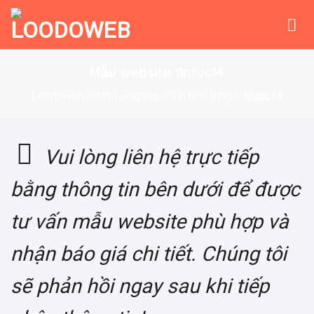
Skip
to
content
Mẫu website tintuc14
Loodoweb
Mẫu website
Tin tức, Blog
tintuc14
Vui lòng liên hệ trực tiếp
bằng thông tin bên dưới để được
tư vấn mẫu website phù hợp và
nhận báo giá chi tiết. Chúng tôi
sẽ phản hồi ngay sau khi tiếp