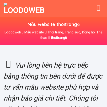
Skip
to
content
Mẫu website thoitrang6
Loodoweb
Mẫu website
Thời trang, Trang sức, Đồng hồ, Thể
thao
thoitrang6
Vui lòng liên hệ trực tiếp
bằng thông tin bên dưới để được
tư vấn mẫu website phù hợp và
nhận báo giá chi tiết. Chúng tôi