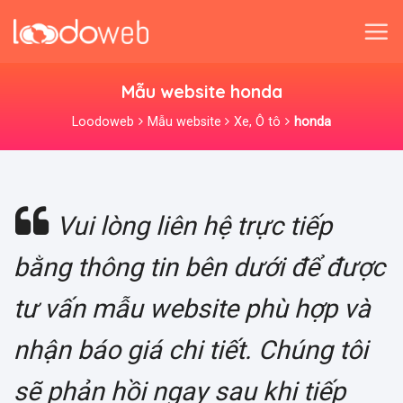
Skip
to
content
Mẫu website honda
Loodoweb
Mẫu website
Xe, Ô tô
honda
Vui lòng liên hệ trực tiếp
bằng thông tin bên dưới để được
tư vấn mẫu website phù hợp và
nhận báo giá chi tiết. Chúng tôi
sẽ phản hồi ngay sau khi tiếp