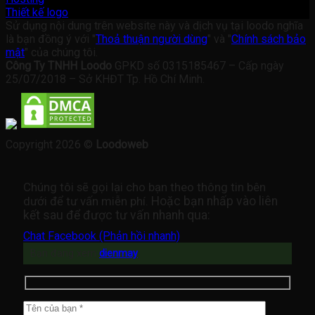
Thiết kế logo
Sử dụng nội dung trên website này và dịch vụ tại loodo nghĩa
là bạn đồng ý với "
Thoả thuận người dùng
" và "
Chính sách bảo
mật
" của chúng tôi.
Công Ty TNHH Loodo
GPKD số 0315185467 – Cấp ngày
25/07/2018 – Sở KHĐT Tp. Hồ Chí Minh.
Copyright 2026 ©
Loodoweb
Chúng tôi sẽ gọi lại cho bạn theo thông tin bên
dưới để tư vấn miễn phí.
Hoặc bạn nhấp vào liên
kết sau để được tư vấn nhanh qua:
Chat Facebook (Phản hồi nhanh)
Bạn đang xem
dienmay