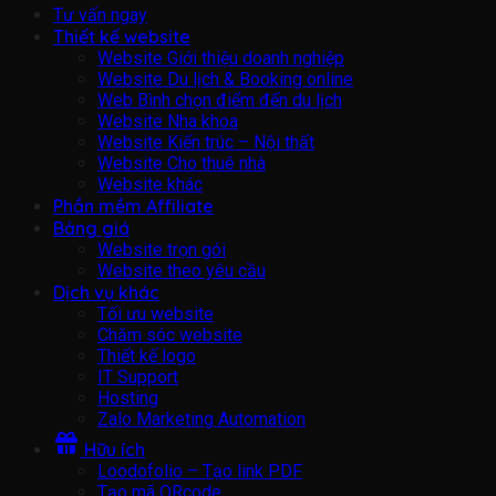
Tư vấn ngay
Thiết kế website
Website Giới thiệu doanh nghiệp
Website Du lịch & Booking online
Web Bình chọn điểm đến du lịch
Website Nha khoa
Website Kiến trúc – Nội thất
Website Cho thuê nhà
Website khác
Phần mềm Affiliate
Bảng giá
Website trọn gói
Website theo yêu cầu
Dịch vụ khác
Tối ưu website
Chăm sóc website
Thiết kế logo
IT Support
Hosting
Zalo Marketing Automation
Hữu ích
Loodofolio – Tạo link PDF
Tạo mã QRcode