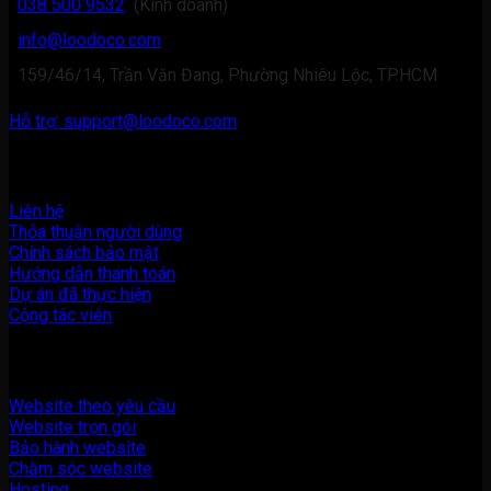
038 500 9532
(Kinh doanh)
info@loodoco.com
159/46/14, Trần Văn Đang, Phường Nhiêu Lộc, TP.HCM
Hỗ trợ: support@loodoco.com
Thông tin
Liên hệ
Thỏa thuận người dùng
Chính sách bảo mật
Hướng dẫn thanh toán
Dự án đã thực hiện
Cộng tác viên
Dịch vụ
Website theo yêu cầu
Website trọn gói
Bảo hành website
Chăm sóc website
Hosting