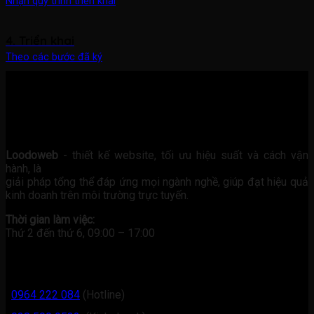
Nhận quy trình triển khai
4. Triển khai
Theo các bước đã ký
Loodoweb
- thiết kế website, tối ưu hiệu suất và cách vận
hành, là
giải pháp tổng thể đáp ứng mọi ngành nghề, giúp đạt hiệu quả
kinh doanh trên môi trường trực tuyến.
Thời gian làm việc:
Thứ 2 đến thứ 6, 09:00 – 17:00
Liên hệ
0964 222 084
(Hotline)