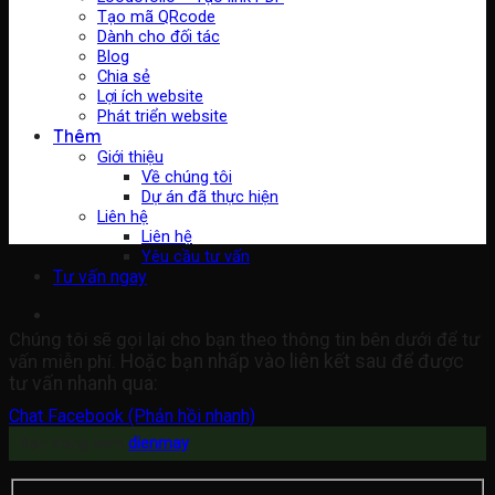
Tạo mã QRcode
Dành cho đối tác
Blog
Chia sẻ
Lợi ích website
Phát triển website
Thêm
Giới thiệu
Về chúng tôi
Dự án đã thực hiện
Liên hệ
Liên hệ
Yêu cầu tư vấn
Tư vấn ngay
Chúng tôi sẽ gọi lại cho bạn theo thông tin bên dưới để tư
vấn miễn phí.
Hoặc bạn nhấp vào liên kết sau để được
tư vấn nhanh qua:
Chat Facebook (Phản hồi nhanh)
Bạn đang xem
dienmay