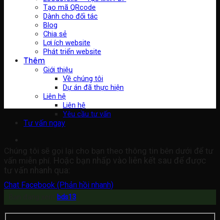
Tạo mã QRcode
Dành cho đối tác
Blog
Chia sẻ
Lợi ích website
Phát triển website
Thêm
Giới thiệu
Về chúng tôi
Dự án đã thực hiện
Liên hệ
Liên hệ
Yêu cầu tư vấn
Tư vấn ngay
Chúng tôi sẽ gọi lại cho bạn theo thông tin bên dưới để tư
vấn miễn phí.
Hoặc bạn nhấp vào liên kết sau để được
tư vấn nhanh qua:
Chat Facebook (Phản hồi nhanh)
Bạn đang xem
bds13