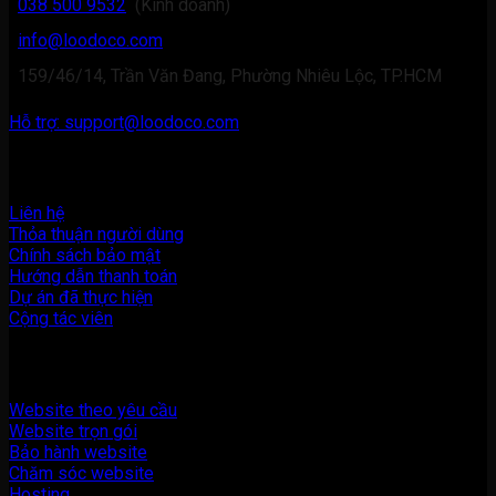
038 500 9532
(Kinh doanh)
info@loodoco.com
159/46/14, Trần Văn Đang, Phường Nhiêu Lộc, TP.HCM
Hỗ trợ: support@loodoco.com
Thông tin
Liên hệ
Thỏa thuận người dùng
Chính sách bảo mật
Hướng dẫn thanh toán
Dự án đã thực hiện
Cộng tác viên
Dịch vụ
Website theo yêu cầu
Website trọn gói
Bảo hành website
Chăm sóc website
Hosting