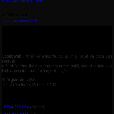
Nhận quy trình triển khai
4. Triển khai
Theo các bước đã ký
Loodoweb
- thiết kế website, tối ưu hiệu suất và cách vận
hành, là
giải pháp tổng thể đáp ứng mọi ngành nghề, giúp đạt hiệu quả
kinh doanh trên môi trường trực tuyến.
Thời gian làm việc:
Thứ 2 đến thứ 6, 09:00 – 17:00
Liên hệ
0964 222 084
(Hotline)