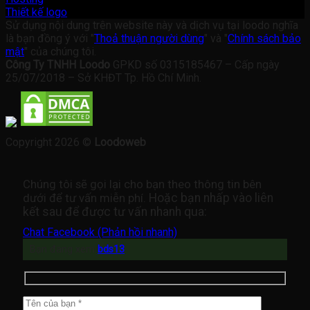
Thiết kế logo
Sử dụng nội dung trên website này và dịch vụ tại loodo nghĩa
là bạn đồng ý với "
Thoả thuận người dùng
" và "
Chính sách bảo
mật
" của chúng tôi.
Công Ty TNHH Loodo
GPKD số 0315185467 – Cấp ngày
25/07/2018 – Sở KHĐT Tp. Hồ Chí Minh.
Copyright 2026 ©
Loodoweb
Chúng tôi sẽ gọi lại cho bạn theo thông tin bên
dưới để tư vấn miễn phí.
Hoặc bạn nhấp vào liên
kết sau để được tư vấn nhanh qua:
Chat Facebook (Phản hồi nhanh)
Bạn đang xem
bds13