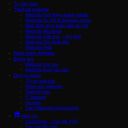
Tư vấn ngay
Thiết kế website
Website Giới thiệu doanh nghiệp
Website Du lịch & Booking online
Web Bình chọn điểm đến du lịch
Website Nha khoa
Website Kiến trúc – Nội thất
Website Cho thuê nhà
Website khác
Phần mềm Affiliate
Bảng giá
Website trọn gói
Website theo yêu cầu
Dịch vụ khác
Tối ưu website
Chăm sóc website
Thiết kế logo
IT Support
Hosting
Zalo Marketing Automation
Hữu ích
Loodofolio – Tạo link PDF
Tạo mã QRcode