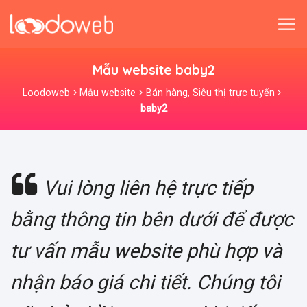
Skip
to
content
Mẫu website baby2
Loodoweb
Mẫu website
Bán hàng, Siêu thị trực tuyến
baby2
Vui lòng liên hệ trực tiếp
bằng thông tin bên dưới để được
tư vấn mẫu website phù hợp và
nhận báo giá chi tiết. Chúng tôi