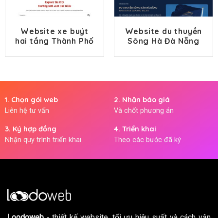
Website xe buýt
Website du thuyền
hai tầng Thành Phố
Sông Hà Đà Nẵng
Hồ Chí Minh Hop
On Hop Off
1. Chọn gói web
2. Nhận báo giá
Liên hệ tư vấn
Và chốt phương án
3. Ký hợp đồng
4. Triển khai
Nhận quy trình triển khai
Theo các bước đã ký
Loodoweb
- thiết kế website, tối ưu hiệu suất và cách vận