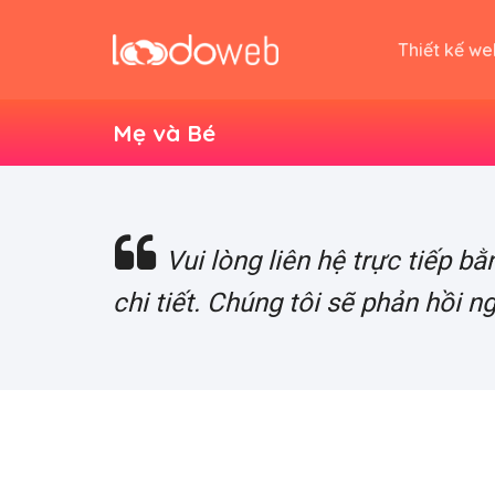
Skip
to
Thiết kế we
content
Mẹ và Bé
Vui lòng liên hệ trực tiếp 
chi tiết. Chúng tôi sẽ phản hồi n